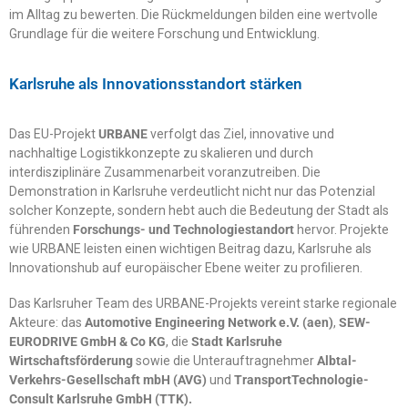
im Alltag zu bewerten. Die Rückmeldungen bilden eine wertvolle
Grundlage für die weitere Forschung und Entwicklung.
Karlsruhe als Innovationsstandort stärken
Das EU-Projekt
URBANE
verfolgt das Ziel, innovative und
nachhaltige Logistikkonzepte zu skalieren und durch
interdisziplinäre Zusammenarbeit voranzutreiben. Die
Demonstration in Karlsruhe verdeutlicht nicht nur das Potenzial
solcher Konzepte, sondern hebt auch die Bedeutung der Stadt als
führenden
Forschungs- und Technologiestandort
hervor. Projekte
wie URBANE leisten einen wichtigen Beitrag dazu, Karlsruhe als
Innovationshub auf europäischer Ebene weiter zu profilieren.
Das Karlsruher Team des URBANE-Projekts vereint starke regionale
Akteure: das
Automotive Engineering Network e.V. (aen)
,
SEW-
EURODRIVE GmbH & Co KG
, die
Stadt Karlsruhe
Wirtschaftsförderung
sowie die Unterauftragnehmer
Albtal-
Verkehrs-Gesellschaft mbH (AVG)
und
TransportTechnologie-
Consult Karlsruhe GmbH (TTK).