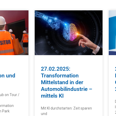
27.02.2025:
on und
Transformation
Mittelstand in der
Automobilindustrie –
ub on Tour /
mittels KI
ormation
Mit KI durchstarten: Zeit sparen
n Park
und