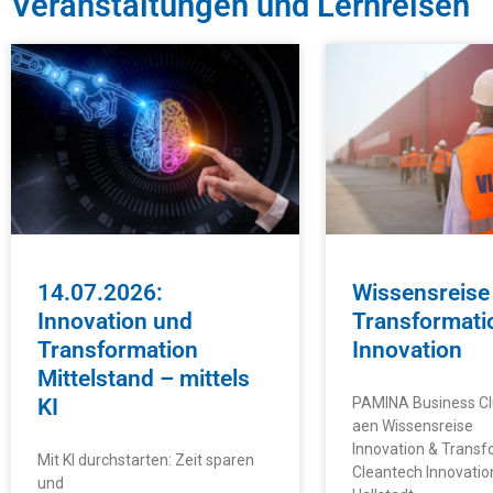
Veranstaltungen und Lernreisen
14.07.2026:
Wissensreise
Innovation und
Transformati
Transformation
Innovation
Mittelstand – mittels
KI
PAMINA Business Cl
aen Wissensreise
Innovation & Transf
Mit KI durchstarten: Zeit sparen
Cleantech Innovatio
und