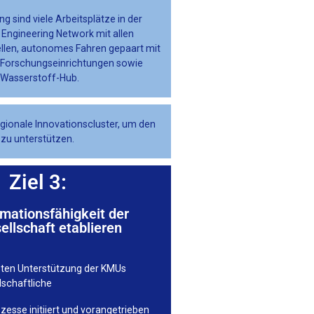
 sind viele Arbeitsplätze in der
Engineering Network mit allen
zellen, autonomes Fahren gepaart mit
d Forschungseinrichtungen sowie
 Wasserstoff-Hub.
gionale Innovationscluster, um den
 zu unterstützen.
Ziel 3:
mationsfähigkeit der
sellschaft etablieren
ten Unterstützung der KMUs
lschaftliche
esse initiiert und vorangetrieben