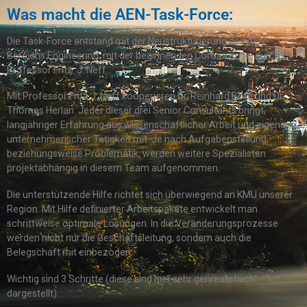
Was macht die AEN-Task-Force:
Die Task-Force entstand mit der Neustrukturierung des AEN-
Bereichs Engineering, mit der beginnenden Corona Krise, durch
Professor Fritz. J. Neff.
Mit Professor Fritz J. Neff kooperieren Dr. Reinhard Bott, und Dr.
Thomas Herlan. Jeder dieser drei Senior Consultants bringt,
langjähriger Erfahrung aus wissenschaftlicher Arbeit und eigener
unternehmerischer Tätigkeit mit. Je nach Aufgabenstellung,
beziehungsweise Problematik, werden weitere Spezialisten
projektabhängig in diesem Team aufgenommen.
Die unterstützende Hilfe richtet sich überwiegend an KMU unserer
Region. Mit Hilfe definierter Arbeitspakete entwickelt man
schrittweise optimale Lösungen. In die Veränderungsprozesse
werden nicht nur die Geschäftsleitung, sondern auch die
Belegschaft mit einbezogen.
Wichtig sind 3 Schritte (diese sind hier sehr genrealistisch
dargestellt):