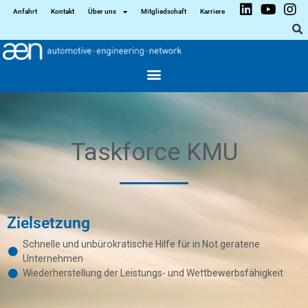
Anfahrt
Kontakt
Über uns
Mitgliedschaft
Karriere
Taskforce KMU
Zielsetzung
Schnelle und unbürokratische Hilfe für in Not geratene
Unternehmen
Wiederherstellung der Leistungs- und Wettbewerbsfähigkeit