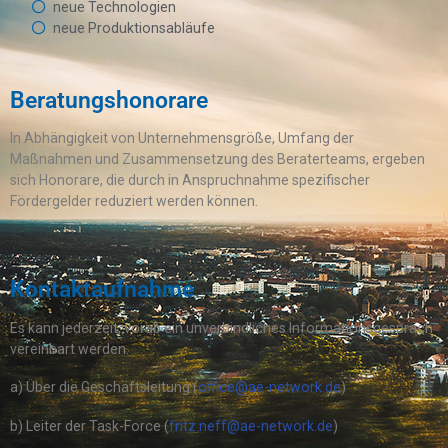
neue Technologien
neue Produktionsabläufe
Beratungshonorare
In Abhängigkeit von Unternehmensgröße, Umfang der
Maßnahmen und Zusammensetzung des Beraterteams, ergeben
sich Honorare, die durch in Anspruchnahme spezifischer
Fördergelder reduziert werden können.
Kontaktaufnahme
Es kann jederzeit, vorab ein unverbindliches Informationsgespräch
vereinbart werden.
a) Über die Geschäftsleitung (
office@ae-network.de
)
b) Leiter der Task-Force (
fritz.neff@ae-network.de
)