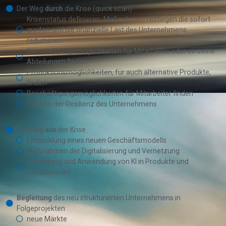
Der Weg
durch
die Krise (quick scan)
Krisenstatus definieren, Maßnahmen festlegen die sofort
greifen und die finanzielle Last des Unternehmens
reduzieren
Dienstleistungsmöglichkeiten für Mitarbeiter oder einzelne
Abteilungen finden
Produktionsmöglichkeiten, für auch alternative Produkte,
finden
Beschäftigungsmöglichkeiten für Mitarbeiter finden
Stärken der Resilienz des Unternehmens
Der Weg
aus
der Krise
Entwicklung eines neuen Geschäftsmodells
Maßnahmen der Digitalisierung und Vernetzung
Einbindung und Anwendung von KI in Produkte und
Produktionen
Begleitung
des neu strukturierten Unternehmens in
Folgeprojekten
neue Märkte