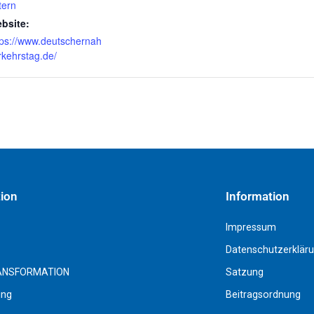
tern
bsite:
tps://www.deutschernah
rkehrstag.de/
tion
Information
Impressum
Datenschutzerklär
ANSFORMATION
Satzung
ing
Beitragsordnung