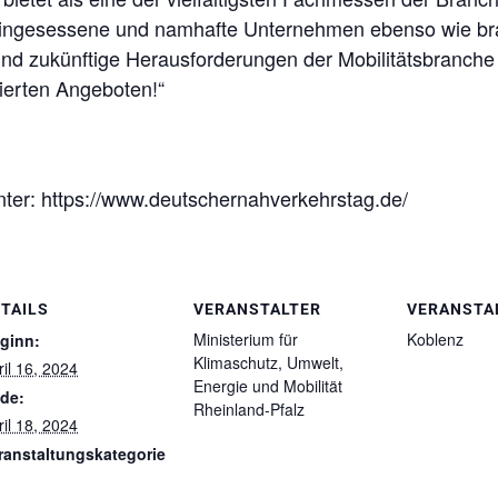
teingesessene und namhafte Unternehmen ebenso wie bra
nd zukünftige Herausforderungen der Mobilitätsbranch
ierten Angeboten!“
nter: https://www.deutschernahverkehrstag.de/
TAILS
VERANSTALTER
VERANSTA
Ministerium für
Koblenz
ginn:
Klimaschutz, Umwelt,
ril 16, 2024
Energie und Mobilität
de:
Rheinland-Pfalz
ril 18, 2024
ranstaltungskategorie