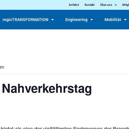
Anfahrt
Kontakt
Über uns
Mitg
regioTRANSFORMATION
Engineering
Mobilität
en.
 Nahverkehrstag
ietet als eine der vielfältigsten Fachmessen der Branch