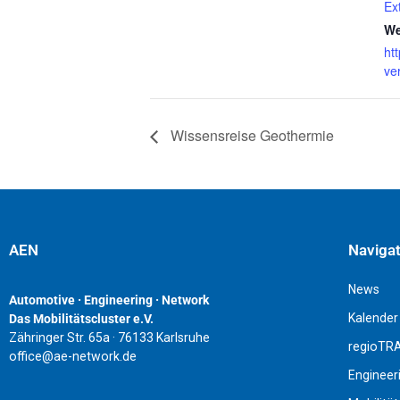
Ex
We
ht
ve
Wissensreise Geothermie
AEN
Naviga
News
Automotive · Engineering · Network
Kalender
Das Mobilitätscluster e.V.
Zähringer Str. 65a · 76133 Karlsruhe
regioTR
office@ae-network.de
Engineer