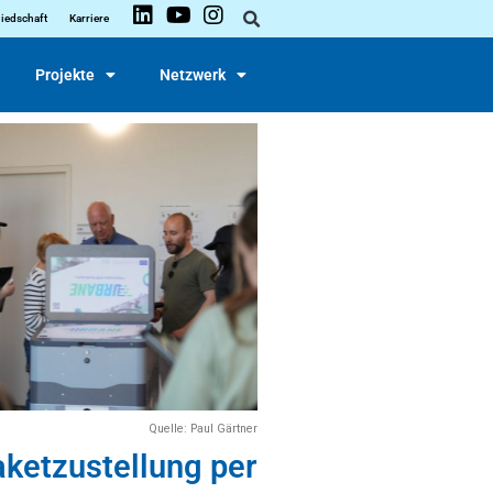
liedschaft
Karriere
Projekte
Netzwerk
Quelle: Paul Gärtner
aketzustellung per