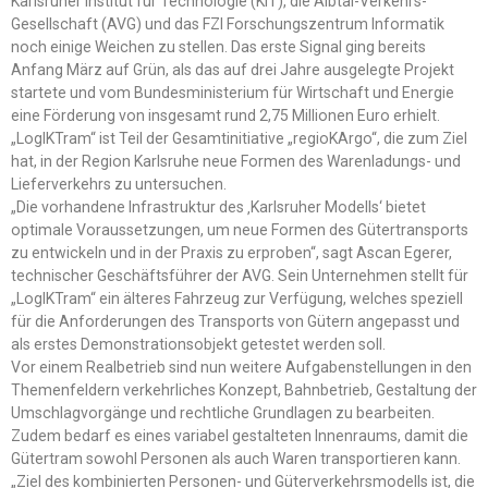
Karlsruher Institut für Technologie (KIT), die Albtal-Verkehrs-
Gesellschaft (AVG) und das FZI Forschungszentrum Informatik
noch einige Weichen zu stellen. Das erste Signal ging bereits
Anfang März auf Grün, als das auf drei Jahre ausgelegte Projekt
startete und vom Bundesministerium für Wirtschaft und Energie
eine Förderung von insgesamt rund 2,75 Millionen Euro erhielt.
„LogIKTram“ ist Teil der Gesamtinitiative „regioKArgo“, die zum Ziel
hat, in der Region Karlsruhe neue Formen des Warenladungs- und
Lieferverkehrs zu untersuchen.
„Die vorhandene Infrastruktur des ‚Karlsruher Modells‘ bietet
optimale Voraussetzungen, um neue Formen des Gütertransports
zu entwickeln und in der Praxis zu erproben“, sagt Ascan Egerer,
technischer Geschäftsführer der AVG. Sein Unternehmen stellt für
„LogIKTram“ ein älteres Fahrzeug zur Verfügung, welches speziell
für die Anforderungen des Transports von Gütern angepasst und
als erstes Demonstrationsobjekt getestet werden soll.
Vor einem Realbetrieb sind nun weitere Aufgabenstellungen in den
Themenfeldern verkehrliches Konzept, Bahnbetrieb, Gestaltung der
Umschlagvorgänge und rechtliche Grundlagen zu bearbeiten.
Zudem bedarf es eines variabel gestalteten Innenraums, damit die
Gütertram sowohl Personen als auch Waren transportieren kann.
„Ziel des kombinierten Personen- und Güterverkehrsmodells ist, die