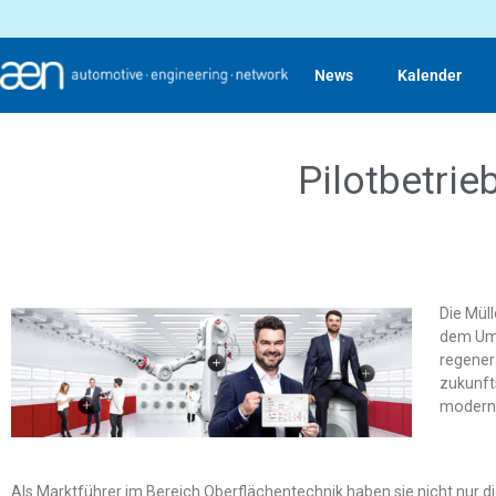
News
Kalender
Pilotbetrie
Die Mül
dem Umw
regenera
zukunft
moderns
Als Marktführer im Bereich Oberflächentechnik haben sie nicht nur d