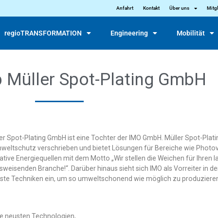
Anfahrt
Kontakt
Über uns
Mitg
regioTRANSFORMATION
Engineering
Mobilität
b Müller Spot-Plating GmbH
ler Spot-Plating GmbH ist eine Tochter der IMO GmbH. Müller Spot-Plat
eltschutz verschrieben und bietet Lösungen für Bereiche wie Photovo
tive Energiequellen mit dem Motto „Wir stellen die Weichen für Ihren lan
sweisenden Branche!“. Darüber hinaus sieht sich IMO als Vorreiter in d
te Techniken ein, um so umweltschonend wie möglich zu produzieren
ie neusten Technologien,