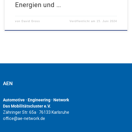
Energien und …
von
David Gross
Veröffentlicht am
15. Juni 2024
AEN
Automotive · Engineering · Network
Das Mobilitätscluster e.V.
Zähringer Str. 65a · 76133 Karlsruhe
office@ae-network.de