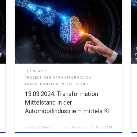
13.03.2024 08:00 - 13:00 Uhr FUX Karlsruhe
KI
NEWS
PROJEKT REGIOTRANSFORMATION
TRANSFORMATION MITTELSTAND
13.03.2024: Transformation
Mittelstand in der
Automobilindustrie – mittels KI
von
David Gross
Veröffentlicht am
6. März 2024