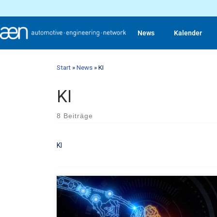
News
Kalender
Start
»
News
»
KI
KI
8 Beiträge
KI