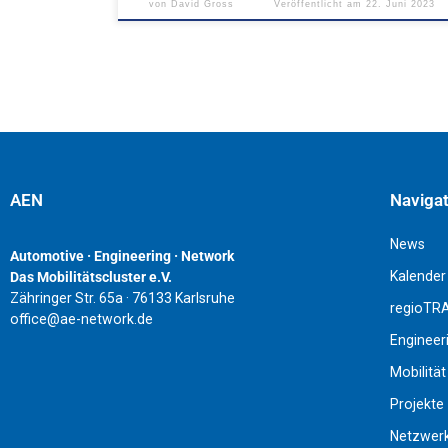
von
David Gross
Veröffentlicht am
22. Juni 2023
AEN
Naviga
News
Automotive · Engineering · Network
Kalender
Das Mobilitätscluster e.V.
Zähringer Str. 65a · 76133 Karlsruhe
regioTR
office@ae-network.de
Engineer
Mobilität
Projekte
Netzwer