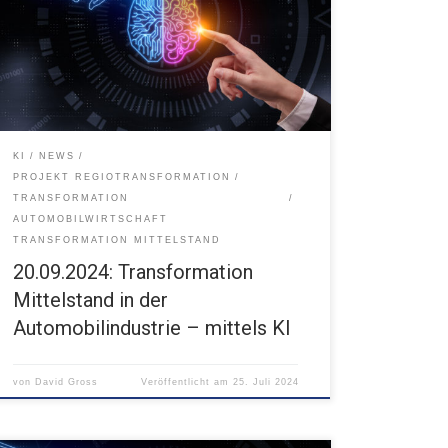
Vom Ideenfindungsprozess zur Serienfertigung:
Additive Fertigung & KI als Innovationsmotor
20.09.2024 09:30-18:30 Steinbeis-Haus Karlsruhe
KI
NEWS
PROJEKT REGIOTRANSFORMATION
TRANSFORMATION
AUTOMOBILWIRTSCHAFT
TRANSFORMATION MITTELSTAND
20.09.2024: Transformation
Mittelstand in der
Automobilindustrie – mittels KI
von
David Gross
Veröffentlicht am
25. Juli 2024