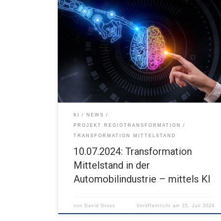
KI im Maschinenbau Hype oder Zukunftstechnologie?
10.07.2024 08:30 - 12:30 Uhr FUX Karlsruhe
KI
NEWS
PROJEKT REGIOTRANSFORMATION
TRANSFORMATION MITTELSTAND
10.07.2024: Transformation
Mittelstand in der
Automobilindustrie – mittels KI
von
David Gross
Veröffentlicht am
25. Juli 2024