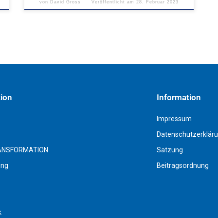
von
David Gross
Veröffentlicht am
28. Februar 2023
tion
Information
Impressum
Datenschutzerklär
ANSFORMATION
Satzung
ing
Beitragsordnung
k