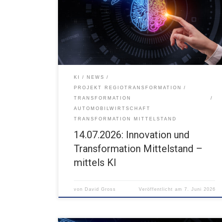
Mit KI durchstarten: Zeit sparen und Produktivität
steigern 14.07.2026 FUX Karlsruhe
KI
NEWS
PROJEKT REGIOTRANSFORMATION
TRANSFORMATION
AUTOMOBILWIRTSCHAFT
TRANSFORMATION MITTELSTAND
14.07.2026: Innovation und
Transformation Mittelstand –
mittels KI
von
David Gross
Veröffentlicht am
7. Juni 2026