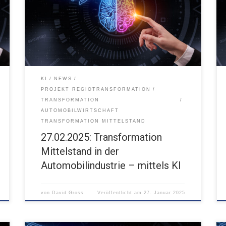
Mit KI durchstarten: Zeit sparen und Produktivität
steigern 27.02.2025 08:30-13:00 verschoben vom
20.11.2024 FUX Karlsruhe
KI
NEWS
PROJEKT REGIOTRANSFORMATION
TRANSFORMATION
AUTOMOBILWIRTSCHAFT
TRANSFORMATION MITTELSTAND
27.02.2025: Transformation
Mittelstand in der
Automobilindustrie – mittels KI
von
David Gross
Veröffentlicht am
27. Januar 2025