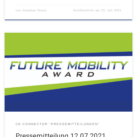
von
Jonathan Gross
Veröffentlicht am
23. Juli 2021
Finalisten des Future Mobility Awards pitchen beim CE-Connector
Demo-Day
CE-CONNECTOR "PRESSEMITTEILUNGEN"
Pressemitteilung 12.07.2021