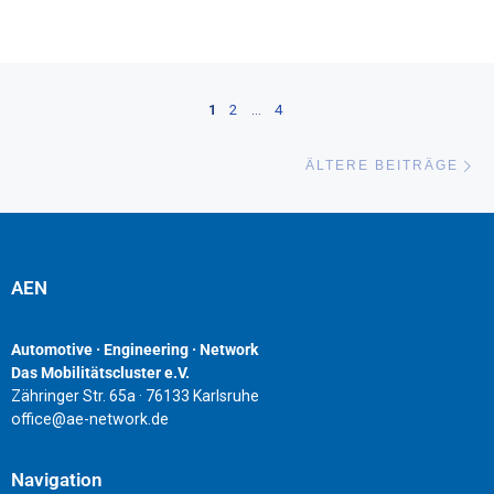
Beitragsnavigation
1
2
…
4
Äl
ÄLTERE BEITRÄGE
AEN
Automotive · Engineering · Network
Das Mobilitätscluster e.V.
Zähringer Str. 65a · 76133 Karlsruhe
office@ae-network.de
Navigation