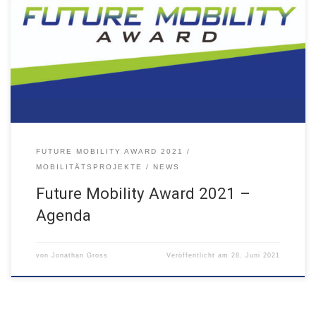
06.07.2021 14:00 - 16:00 Pitches & Keynote: „Die digitale
Transformation des ÖPNV im Spannungsfeld von Politik und Start-
ups“
FUTURE MOBILITY AWARD 2021
MOBILITÄTSPROJEKTE
NEWS
Future Mobility Award 2021 –
Agenda
von
Jonathan Gross
Veröffentlicht am
28. Juni 2021