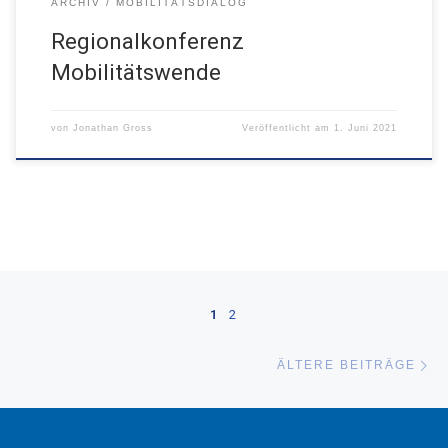
ARCHIV
MOBILITÄTSDIALOG
Regionalkonferenz
Mobilitätswende
von
Jonathan Gross
Veröffentlicht am
1. Juni 2021
Beitragsnavigation
1
2
Äl
ÄLTERE BEITRÄGE