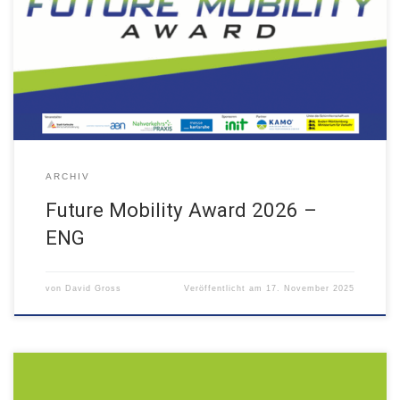
Driving visionary mobility forward - Apply now -
ARCHIV
Future Mobility Award 2026 –
ENG
von
David Gross
Veröffentlicht am
17. November 2025