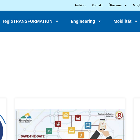
Anfahrt
Kontakt
Über uns
Mitg
regioTRANSFORMATION
Engineering
Mobilität
Virtuelle Veranstaltung am 7. und 8. Juli 2021 mit
Livestream aus dem Kongresshaus Baden-Baden