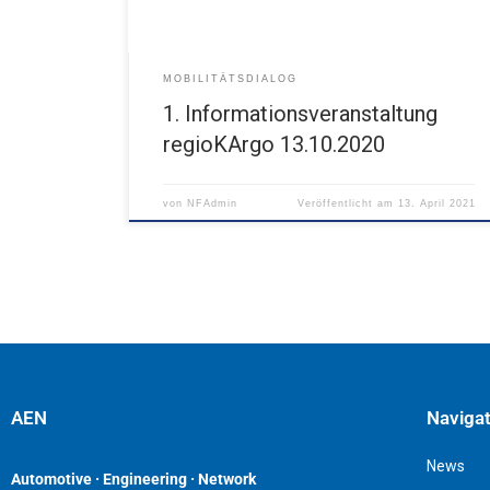
MOBILITÄTSDIALOG
1. Informationsveranstaltung
regioKArgo 13.10.2020
von
NFAdmin
Veröffentlicht am
13. April 2021
AEN
Naviga
News
Automotive · Engineering · Network